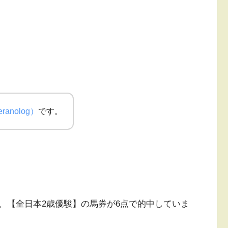
ranolog）
です。
、【全日本2歳優駿】の馬券が6点で的中していま