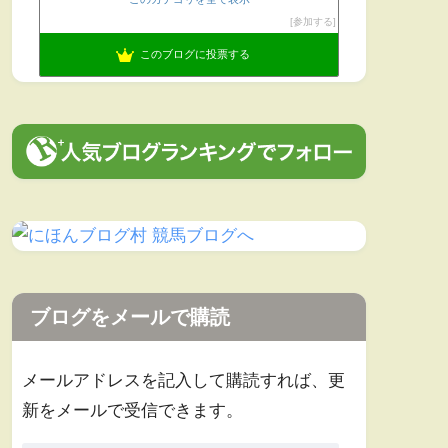
美海の馬券生活のススメ（*⌒３⌒*）
35位
参加する
怪奇！単複男
36位
このブログに投票する
Miracle Keiba Mode 100
37位
ブログをメールで購読
メールアドレスを記入して購読すれば、更
新をメールで受信できます。