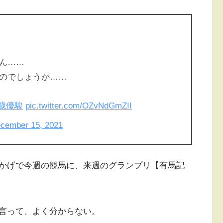
ん……
のでしょうか……
2歳優駿
pic.twitter.com/OZvNdGmZII
cember 15, 2021
かげで今週の競馬に、来週のグランプリ【有馬記
言って、よく分からない。