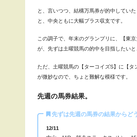
と、言いつつ、結構万馬券が的中していた
と、中央ともに大幅プラス収支です。
この調子で、年末のグランプリに、【東京
が、先ずは土曜競馬の的中を目指したいと
ただ、土曜競馬の【ターコイズS】に【タ
が微妙なので、ちょと難解な模様です。
先週の馬券結果。
先ずは先週の馬券の結果からど
12/11