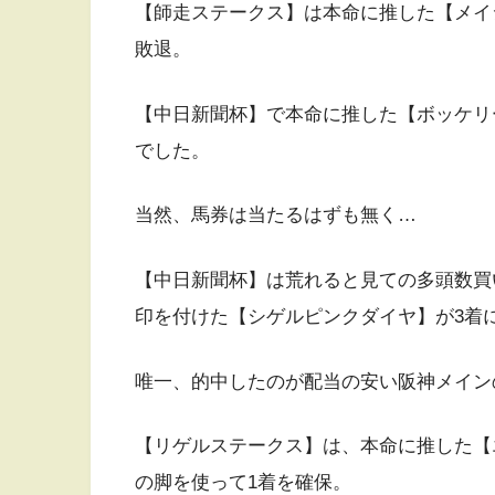
【師走ステークス】は本命に推した【メイ
敗退。
【中日新聞杯】で本命に推した【ボッケリ
でした。
当然、馬券は当たるはずも無く…
【中日新聞杯】は荒れると見ての多頭数買
印を付けた【シゲルピンクダイヤ】が3着
唯一、的中したのが配当の安い阪神メイン
【リゲルステークス】は、本命に推した【エ
の脚を使って1着を確保。