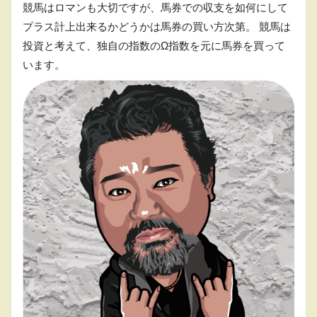
競馬はロマンも大切ですが、馬券での収支を如何にして
プラス計上出来るかどうかは馬券の買い方次第。 競馬は
投資と考えて、独自の指数のΩ指数を元に馬券を買って
います。