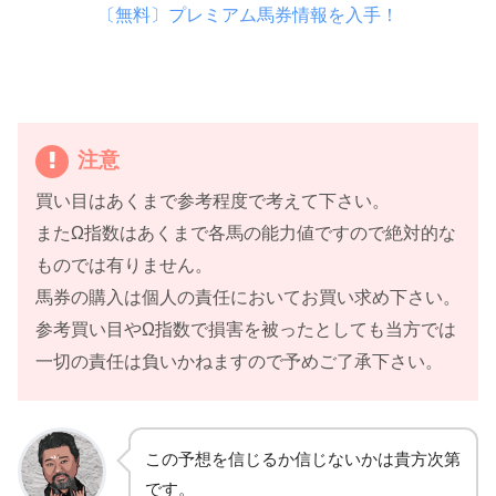
〔無料〕プレミアム馬券情報を入手！
注意
買い目はあくまで参考程度で考えて下さい。
またΩ指数はあくまで各馬の能力値ですので絶対的な
ものでは有りません。
馬券の購入は個人の責任においてお買い求め下さい。
参考買い目やΩ指数で損害を被ったとしても当方では
一切の責任は負いかねますので予めご了承下さい。
この予想を信じるか信じないかは貴方次第
です。