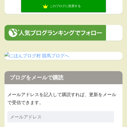
少額競馬チャレンジ
198位
このブログに投票する
リーファの追い切り診断所
199位
ブログをメールで購読
メールアドレスを記入して購読すれば、更新をメール
で受信できます。