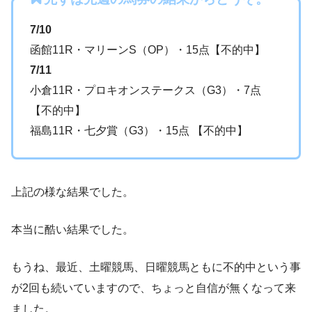
7/10
函館11R・マリーンS（OP）・15点【不的中】
7/11
小倉11R・プロキオンステークス（G3）・7点
【不的中】
福島11R・七夕賞（G3）・15点 【不的中】
上記の様な結果でした。
本当に酷い結果でした。
もうね、最近、土曜競馬、日曜競馬ともに不的中という事
が2回も続いていますので、ちょっと自信が無くなって来
ました。