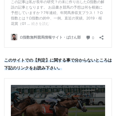
このサイトでの【判定】に関する事で分からないところは
下記のリンクをお読み下さい。