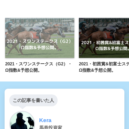
2021・スワンステークス（G2）・
2021・初茜賞&初富士ス
Ω指数&予想公開。
Ω指数&予想公開。
この記事を書いた人
Kera
馬券投資家