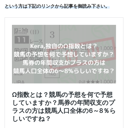
という方は下記のリンクから記事を御読み下さい。