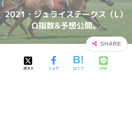
ポスト
シェア
はてブ
LINE