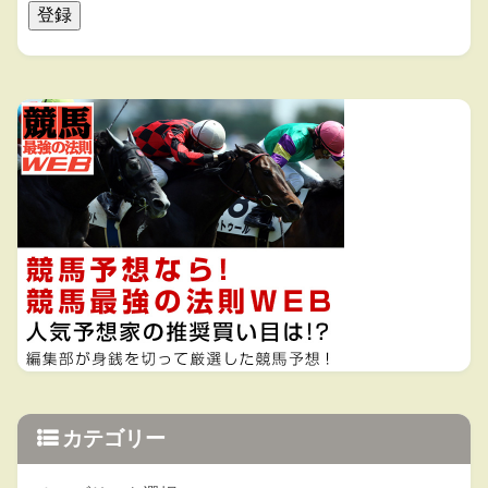
登録
カテゴリー