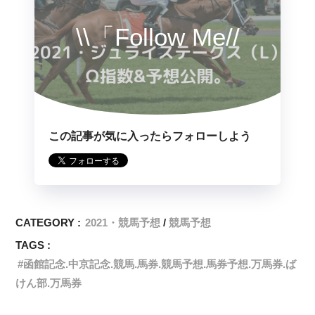
\\「Follow Me//
この記事が気に入ったらフォローしよう
CATEGORY :
2021・競馬予想
競馬予想
TAGS :
函館記念.中京記念.競馬.馬券.競馬予想.馬券予想.万馬券.ば
けん部.万馬券