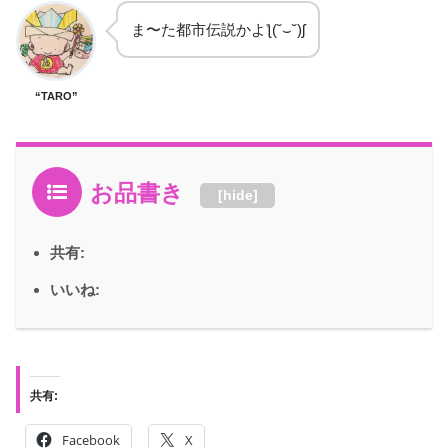
ま〜た都市伝説かよƪ(˘⌣˘)ʃ
“TARO”
お品書き
[
hide
]
共有:
いいね:
共有:
Facebook
X