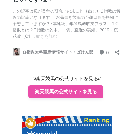
\\楽天競馬の公式サイトを見る//
楽天競馬の公式サイトを見る