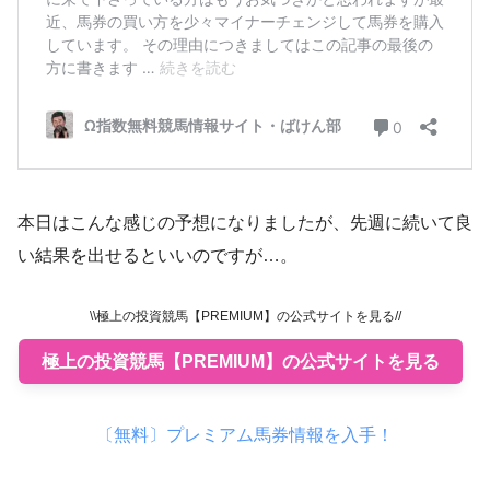
本日はこんな感じの予想になりましたが、先週に続いて良
い結果を出せるといいのですが…。
\\極上の投資競馬【PREMIUM】の公式サイトを見る//
極上の投資競馬【PREMIUM】の公式サイトを見る
〔無料〕プレミアム馬券情報を入手！