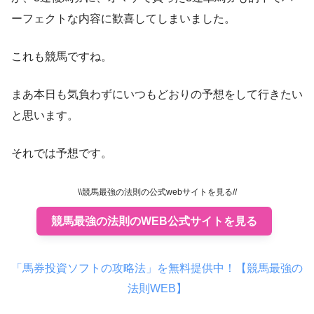
ーフェクトな内容に歓喜してしまいました。
これも競馬ですね。
まあ本日も気負わずにいつもどおりの予想をして行きたい
と思います。
それでは予想です。
\\競馬最強の法則の公式webサイトを見る//
競馬最強の法則のWEB公式サイトを見る
「馬券投資ソフトの攻略法」を無料提供中！【競馬最強の
法則WEB】