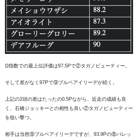
Ω指数での最上位評価は97.5Pで②タガノビューティー。
そして差がなく97Pで⑨ブルベアイリーデが続く。
上記の2頭の差はたったの0.5Pながら、近走の成績も良
く、石橋ジョッキーとの相性も良い②タガノビューティー
を狙い撃つ。
相手は当然⑨ブルベアイリーデですが、93.9Pの⑧バレッ