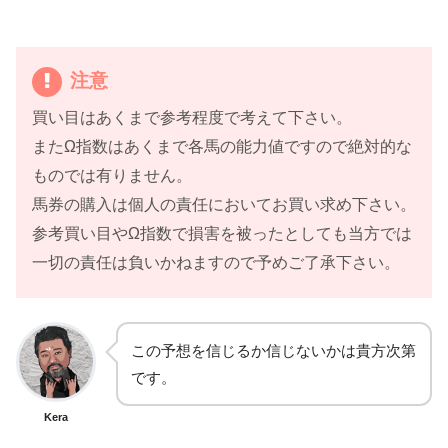
注意
買い目はあくまで参考程度で考えて下さい。
またΩ指数はあくまで各馬の能力値ですので絶対的な
ものでは有りません。
馬券の購入は個人の責任においてお買い求め下さい。
参考買い目やΩ指数で損害を被ったとしても当方では
一切の責任は負いかねますので予めご了承下さい。
この予想を信じるか信じないかは貴方次第
です。
Kera