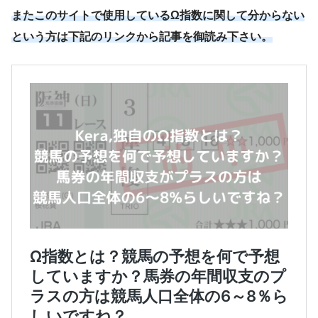
またこのサイトで使用しているΩ指数に関して分からない
という方は下記のリンクから記事を御読み下さい。