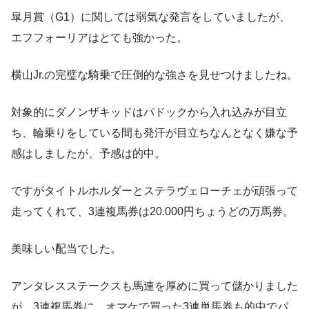
皐月賞（G1）に関しては弱気な発言をしていましたが、
エフフォーリアはとても強かった。
横山Jr.の完璧な騎乗で圧倒的な強さを見せつけましたね。
対象的にダノンザキッドはパドックから入れ込みが目立
ち、輪乗りをしている間も発汗が目立ちなんとなく嫌な予
感はしましたが、予感は的中。
ですがタイトルホルダーとステラヴェローチェが頑張って
走ってくれて、3連複馬券は20.000円ちょうどの万馬券。
美味しい配当でした。
アンタレスステークスも馬連を厚めに買って儲かりました
が、3連複馬券に、オマケで買った3連単馬券も的中でパ