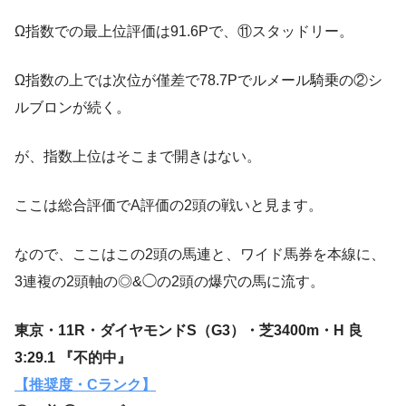
Ω指数での最上位評価は91.6Pで、⑪スタッドリー。
Ω指数の上では次位が僅差で78.7Pでルメール騎乗の②シ
ルブロンが続く。
が、指数上位はそこまで開きはない。
ここは総合評価でA評価の2頭の戦いと見ます。
なので、ここはこの2頭の馬連と、ワイド馬券を本線に、
3連複の2頭軸の◎&◯の2頭の爆穴の馬に流す。
東京・11R・ダイヤモンドS（G3）・芝3400m・H 良
3:29.1 『不的中』
【推奨度・Cランク】