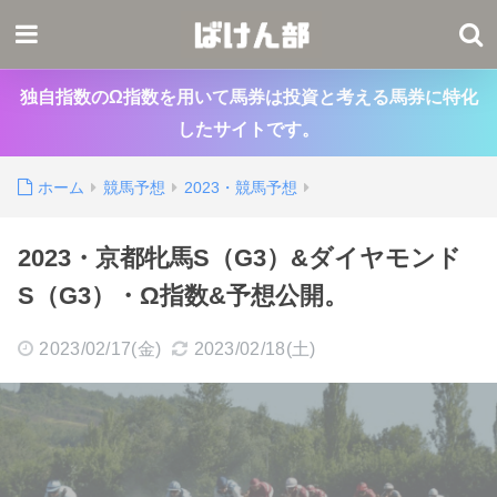
独自指数のΩ指数を用いて馬券は投資と考える馬券に特化
したサイトです。
ホーム
競馬予想
2023・競馬予想
2023・京都牝馬S（G3）&ダイヤモンド
S（G3）・Ω指数&予想公開。
2023/02/17(金)
2023/02/18(土)