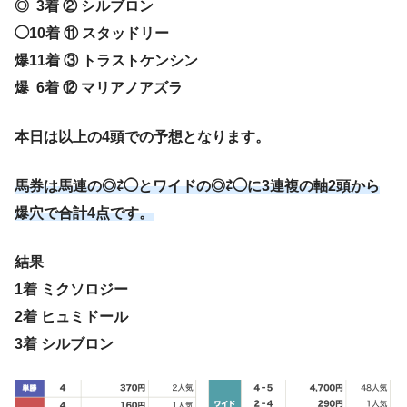
◎ 3着 ② シルブロン
◯10着 ⑪ スタッドリー
爆11着 ③ トラストケンシン
爆 6着 ⑫ マリアノアズラ
本日は以上の4頭での予想となります。
馬券は馬連の◎⇄◯とワイドの◎⇄◯に3連複の軸2頭から
爆穴で合計4
点です。
結果
1着 ミクソロジー
2着 ヒュミドール
3着 シルブロン