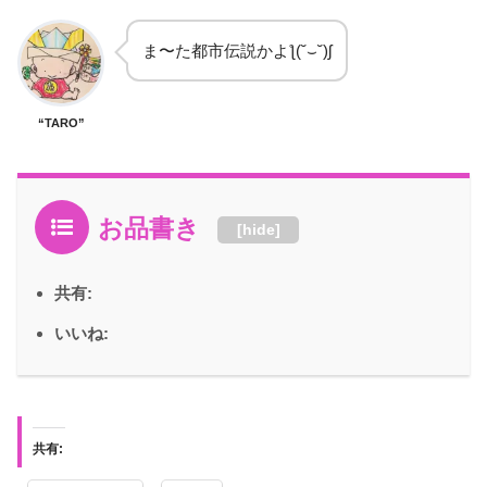
ま〜た都市伝説かよƪ(˘⌣˘)ʃ
“TARO”
お品書き
[
hide
]
共有:
いいね:
共有: