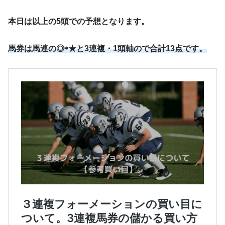
本日は以上の5頭での予想となります。
馬券は馬連の◎⇨★と3連複・1頭軸ので合計13点です。