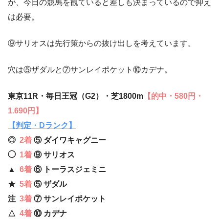
が、今日の競馬を観ていると差しも決まっているので抑え
は必要。
⑨サリオスは先行策からの抜け出しを考えています。
穴は⑤ザダルと⑦サンレイポケット⑩カデナ。
東京11R・毎日王冠（G2）・芝1800m
【的中・580円・
1.690円】
【判定・Dランク】
◎
2着
⑤
ダイワキャグニー
◯
1着
⑨ サリオス
▲
6着
⑥ トーラスジェミニ
★
5着
⑤
ザダル
注
3着
⑦
サンレイポケット
△
4着
⑩ カデナ