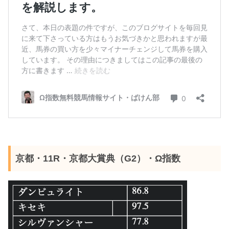
京都・11R・京都大賞典（G2）・Ω指数