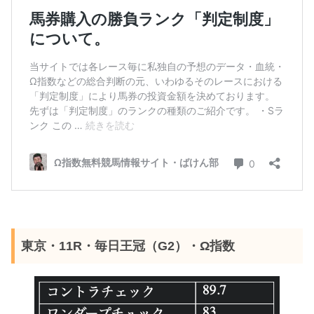
東京・11R・毎日王冠（G2）・Ω指数