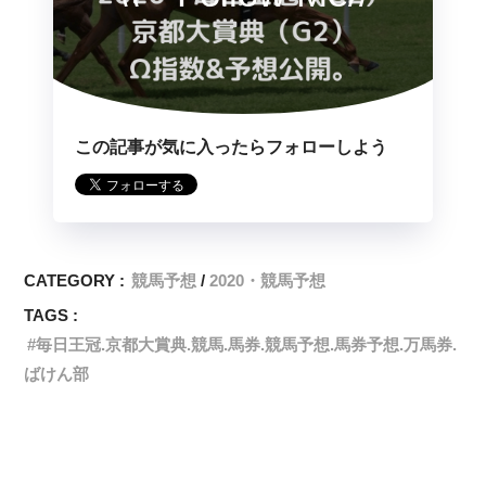
この記事が気に入ったらフォローしよう
CATEGORY :
競馬予想
2020・競馬予想
TAGS :
毎日王冠.京都大賞典.競馬.馬券.競馬予想.馬券予想.万馬券.
ばけん部