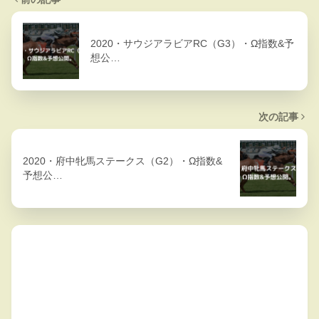
2020・サウジアラビアRC（G3）・Ω指数&予
想公…
次の記事
2020・府中牝馬ステークス（G2）・Ω指数&
予想公…