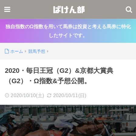
独自指数のΩ指数を用いて馬券は投資と考える馬券に特化
したサイトです。
ホーム
競馬予想
2020・毎日王冠（G2）&京都大賞典
（G2）・Ω指数&予想公開。
2020/10/10(土)
2020/10/11(日)