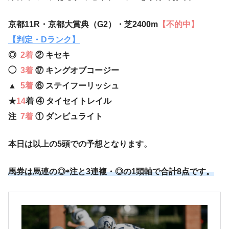
京都11R・京都大賞典（G2）・芝2400m
【不的中】
【判定・Dランク】
◎
2着
② キセキ
◯
3着
⑰ キングオブコージー
▲
5着
⑥ ステイフーリッシュ
★
14
着 ④ タイセイトレイル
注
7着
① ダンビュライト
本日は以上の5頭での予想となります。
馬券は馬連の◎⇨注と3連複・◎の1頭軸で合計8点です。