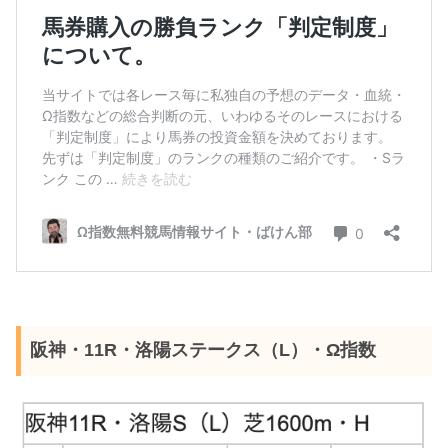
阪神・11R・洛陽ステークス（L）・Ω指数