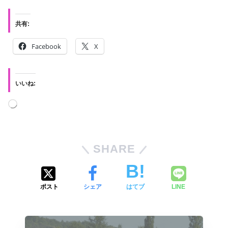
共有:
Facebook
X
いいね:
SHARE
ポスト
シェア
はてブ
LINE