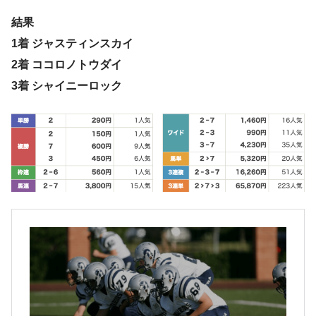
結果
1着 ジャスティンスカイ
2着 ココロノトウダイ
3着 シャイニーロック