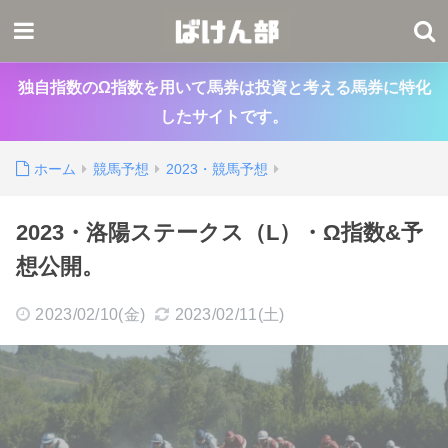
独自指数のΩ指数を用いて馬券は投資と考える馬券に特化
したサイトです。
ホーム
競馬予想
2023・競馬予想
2023・洛陽ステークス（L）・Ω指数&予
想公開。
2023/02/10(金)
2023/02/11(土)