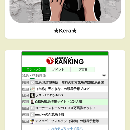
★Kera★
AP競馬新聞のnote
23位
ケイバボックス
24位
競馬AI Monarch -ヨルゲンセンの競馬-
ランキング
ポイント
ブロ画
25位
超攻撃型【馬券探偵団】競馬予想
26位
吉馬 地方競馬版 無料の地方競馬WEB競馬新聞
27位
（自称）天才きなこの競馬予想ブログ
28位
ラスト1ハロンNEO
29位
Ω指数競馬情報サイト・ばけん部
30位
コーナーストーンの１００万馬券ゲット！
31位
mackyのAI競馬予想
32位
ディエゴ・フォルラン（偽物）の競馬予想等
33位
スピンアウトなブログ by モダンマン
34位
このカテゴリを全て表示