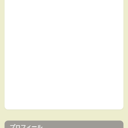
プロフィール