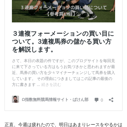
正直、今週は疲れたので、明日はあまりレースをやるかは