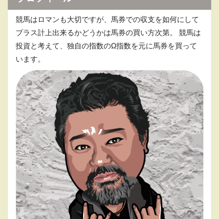
競馬はロマンも大切ですが、馬券での収支を如何にして
プラス計上出来るかどうかは馬券の買い方次第。 競馬は
投資と考えて、独自の指数のΩ指数を元に馬券を買って
います。