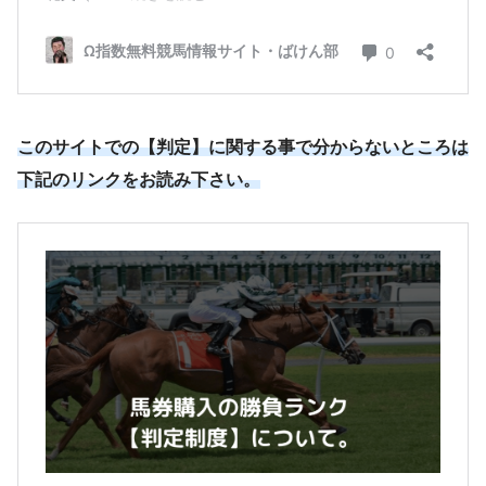
このサイトでの【判定】に関する事で分からないところは
下記のリンクをお読み下さい。