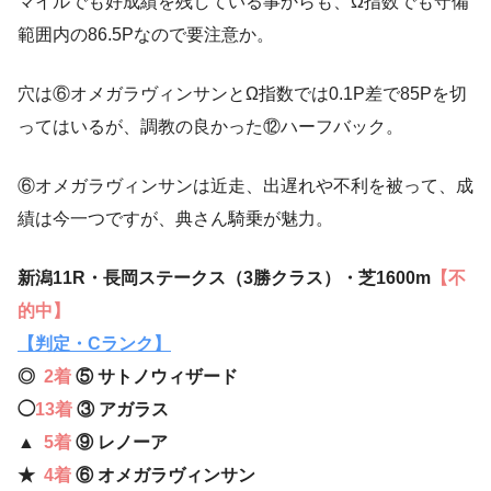
マイルでも好成績を残している事からも、Ω指数でも守備
範囲内の86.5Pなので要注意か。
穴は⑥オメガラヴィンサンとΩ指数では0.1P差で85Pを切
ってはいるが、調教の良かった⑫ハーフバック。
⑥オメガラヴィンサンは近走、出遅れや不利を被って、成
績は今一つですが、典さん騎乗が魅力。
新潟11R・長岡ステークス（3勝クラス）・芝1600m
【不
的中】
【判定・Cランク】
◎
2着
⑤ サトノウィザード
◯
13着
③ アガラス
▲
5着
⑨ レノーア
★
4着
⑥ オメガラヴィンサン