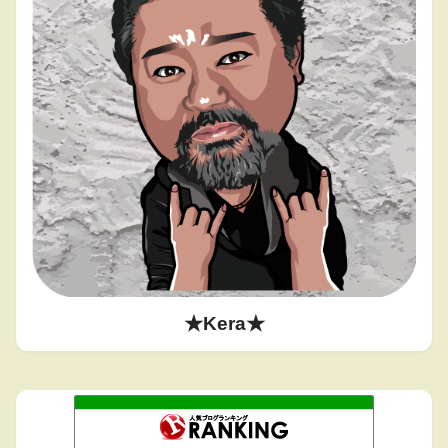
★Kera★
勝負は時の運
182位
馬券の遺伝子〈シン・バケンゲノム〉
183位