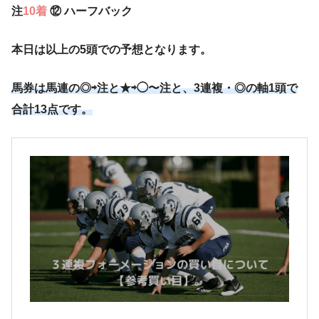
注
10着
⑫ ハーフバック
本日は以上の5頭での予想となります。
馬券は馬連の◎⇨注と★⇨◯〜注と、3連複・◎の軸1頭で
合計13点です。