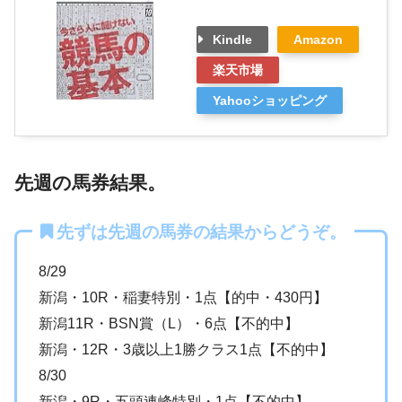
Kindle
Amazon
楽天市場
Yahooショッピング
先週の馬券結果。
先ずは先週の馬券の結果からどうぞ。
8/29
新潟・10R・稲妻特別・1点【的中・430円】
新潟11R・BSN賞（L）・6点【不的中】
新潟・12R・3歳以上1勝クラス1点【不的中】
8/30
新潟・9R・五頭連峰特別・1点【不的中】