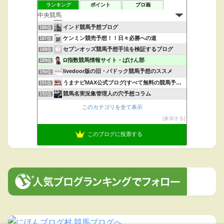
ケイバボックス
ランキング
ポイント
ブロ画
184位
メタボ教授の競馬ブログ
185位
インド競馬予想ブログ
186位
ケンミン競売予想！！日々必勝への道
187位
セブンオッズ競馬予想手法を検証するブログ
188位
Ω指数競馬情報サイト・ばけん部
189位
livedoor版の旧・パドック競馬予想のススメ
190位
うまナビMAX公式ブログ(すべて無料の競馬予想情報サイト)
191位
競馬名実況集管理人の穴予想コラム
192位
お馬さんボコボコ！
193位
このカテゴリを全て表示
少額競馬チャレンジ
194位
参加する
競馬歴史ミュージアム
195位
このブログに投票する
リーファの追い切り診断所
196位