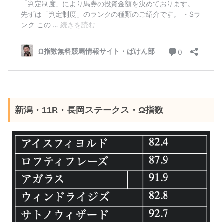
新潟・11R・長岡ステークス・Ω指数