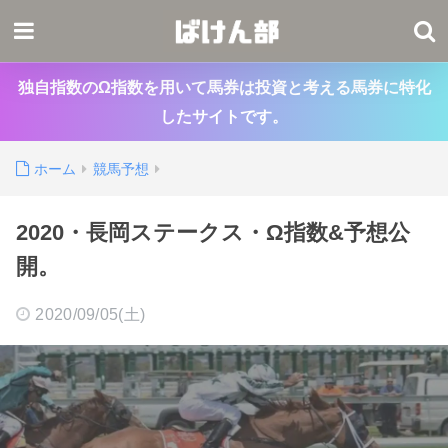
独自指数のΩ指数を用いて馬券は投資と考える馬券に特化
したサイトです。
ホーム
競馬予想
2020・長岡ステークス・Ω指数&予想公
開。
2020/09/05(土)