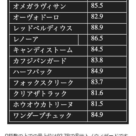
Ω指数の上での最上位は92.7Pで⑤サトノウィザードです