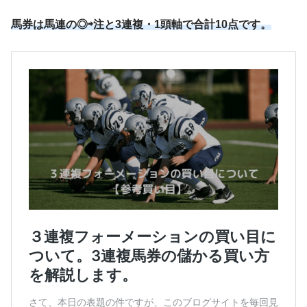
馬券は馬連の◎⇨注と3連複・1頭軸で
合計10点です。