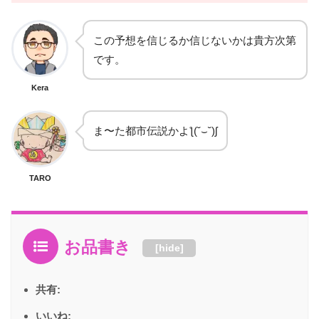
この予想を信じるか信じないかは貴方次第
です。
Kera
ま〜た都市伝説かよƪ(˘⌣˘)ʃ
TARO
お品書き
[
hide
]
共有:
いいね: