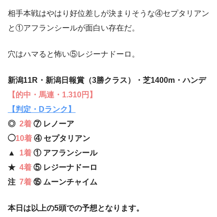
相手本戦はやはり好位差しが決まりそうな④セプタリアン
と①アフランシールが面白い存在だ。
穴はハマると怖い⑤レジーナドーロ。
新潟11R・新潟日報賞（3勝クラス）・芝1400m・ハンデ
【的中・馬連・1.310円】
【判定・Dランク】
◎
2着
⑦ レノーア
◯
10着
④ セプタリアン
▲
1着
① アフランシール
★
4着
⑤ レジーナドーロ
注
7着
⑮ ムーンチャイム
本日は以上の5頭での予想となります。