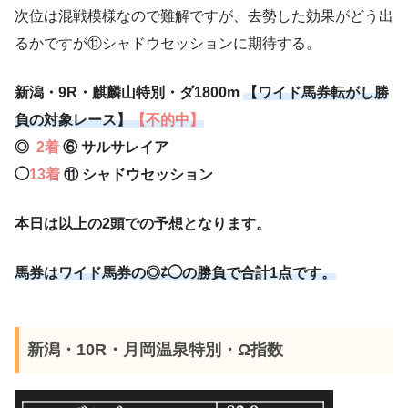
次位は混戦模様なので難解ですが、去勢した効果がどう出
るかですが⑪シャドウセッションに期待する。
新潟・9R・麒麟山特別・ダ1800m
【ワイド馬券転がし勝
負の対象レース】
【不的中】
◎
2着
⑥ サルサレイア
◯
13着
⑪ シャドウセッション
本日は以上の2頭での予想となります。
馬券はワイド馬券の◎⇄◯の勝負で合計1点です。
新潟・10R・月岡温泉特別・Ω指数