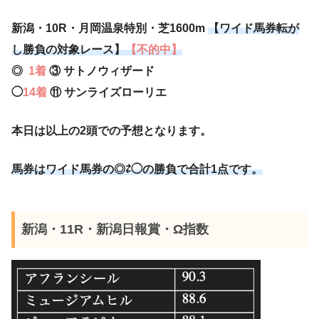
新潟・10R・月岡温泉特別・芝1600m
【ワイド馬券転が
し勝負の対象レース】
【不的中】
◎
1着
③ サトノウィザード
◯
14着
⑪ サンライズローリエ
本日は以上の2頭での予想となります。
馬券はワイド馬券の◎⇄◯の勝負で合計1点です。
新潟・11R・新潟日報賞・Ω指数