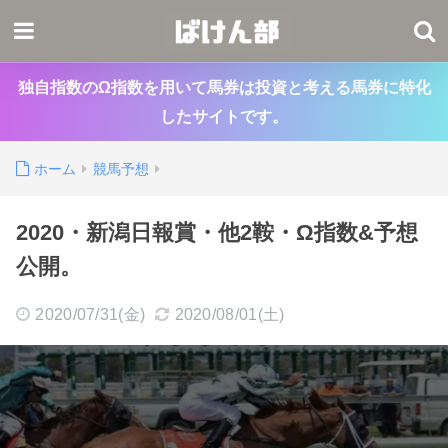
独自指数のΩ指数を用いて馬券は投資と考える馬券に特化
したサイトです。
ホーム
競馬予想
2020・新潟日報賞・他2鞍・Ω指数&予想
公開。
2020/07/31(金)
2020/08/01(土)