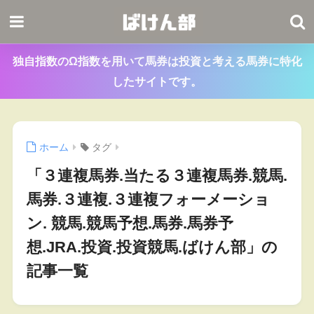
独自指数のΩ指数を用いて馬券は投資と考える馬券に特化
したサイトです。
ホーム
タグ
「３連複馬券.当たる３連複馬券.競馬.
馬券.３連複.３連複フォーメーショ
ン. 競馬.競馬予想.馬券.馬券予
想.JRA.投資.投資競馬.ばけん部」の
記事一覧