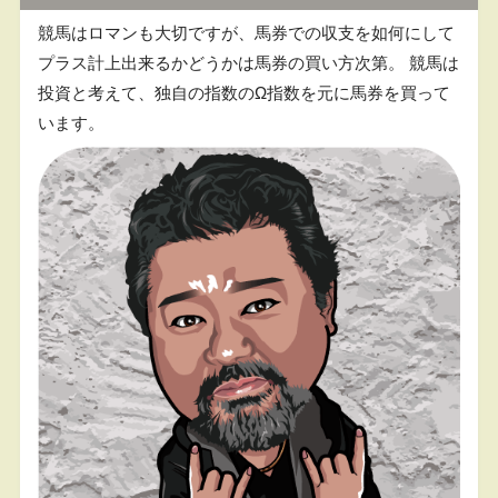
競馬はロマンも大切ですが、馬券での収支を如何にして
プラス計上出来るかどうかは馬券の買い方次第。 競馬は
投資と考えて、独自の指数のΩ指数を元に馬券を買って
います。