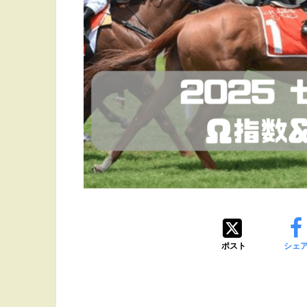
ポスト
シェ