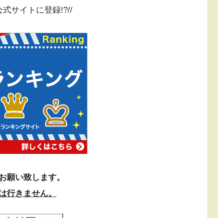
公式サイトに登録!?//
お願い致します。
は行きません。