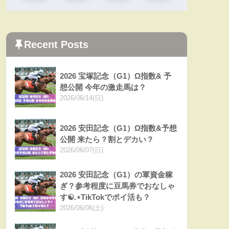
Recent Posts
2026 宝塚記念（G1）Ω指数& 予
想公開 今年の激走馬は？
2026/06/14(日)
2026 安田記念（G1）Ω指数&予想
公開 来たら？割とデカい？
2026/06/07(日)
2026 安田記念（G1）の軍資金稼
ぎ？参考程度に豆馬券でおなしゃ
す☯️.⋆TikTokでポイ活も？
2026/06/06(土)