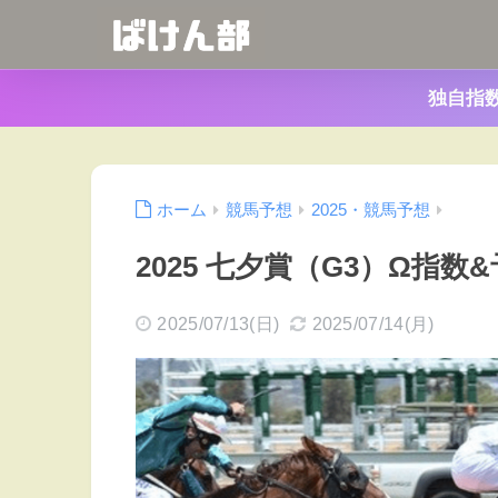
独自指
ホーム
競馬予想
2025・競馬予想
2025 七夕賞（G3）Ω指数
2025/07/13(日)
2025/07/14(月)