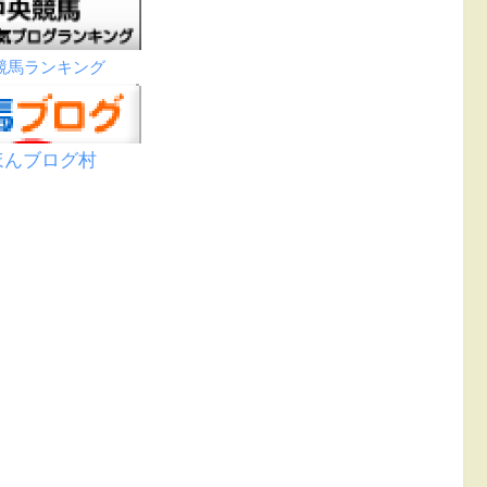
競馬ランキング
ほんブログ村