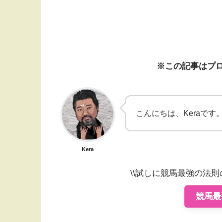
※この記事はプ
こんにちは、Keraです
Kera
\\試しに競馬最強の法則
競馬最