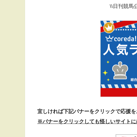
\\日刊競馬
宜しければ下記バナーをクリックで応援を
※バナーをクリックしても怪しいサイトに