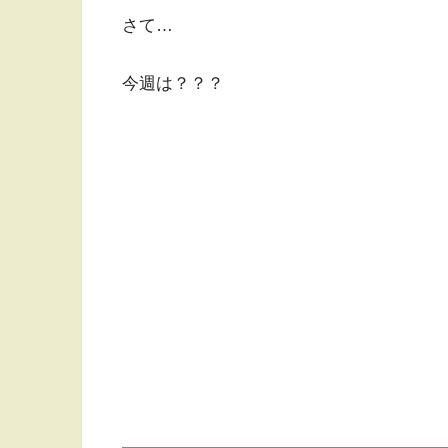
さて…
今週は？？？