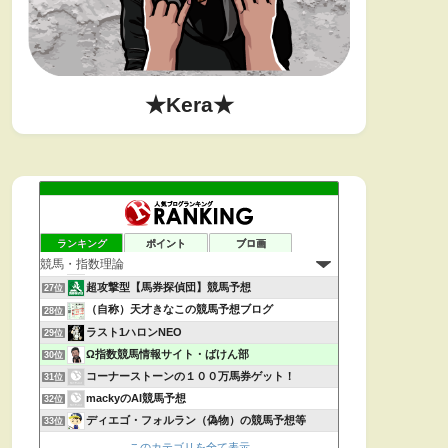
★Kera★
展開値のビッグチャンス
23位
ケイバボックス
24位
競馬AI Monarch -ヨルゲンセンの競馬-
ランキング
ポイント
ブロ画
25位
吉馬 地方競馬版 無料の地方競馬WEB競馬新聞
26位
超攻撃型【馬券探偵団】競馬予想
27位
（自称）天才きなこの競馬予想ブログ
28位
ラスト1ハロンNEO
29位
Ω指数競馬情報サイト・ばけん部
30位
コーナーストーンの１００万馬券ゲット！
31位
mackyのAI競馬予想
32位
ディエゴ・フォルラン（偽物）の競馬予想等
33位
スピンアウトなブログ by モダンマン
34位
このカテゴリを全て表示