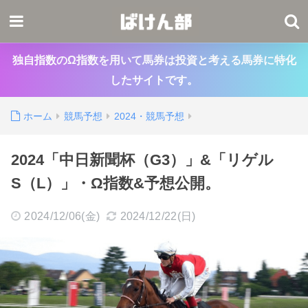
独自指数のΩ指数を用いて馬券は投資と考える馬券に特化
したサイトです。
ホーム
競馬予想
2024・競馬予想
2024「中日新聞杯（G3）」&「リゲル
S（L）」・Ω指数&予想公開。
2024/12/06(金)
2024/12/22(日)