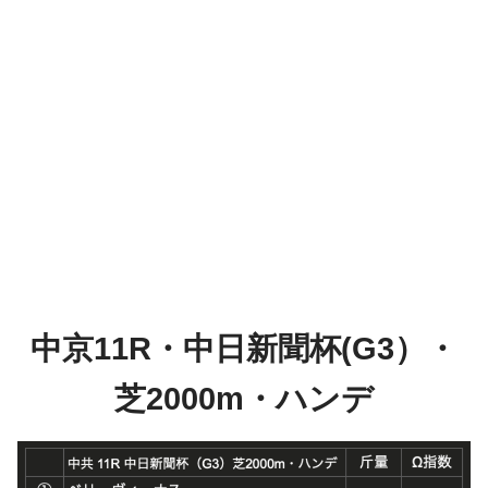
中京11R・中日新聞杯(G3）・
芝2000m・ハンデ