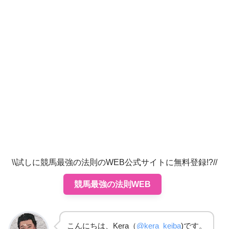
\\試しに競馬最強の法則のWEB公式サイトに無料登録!?//
競馬最強の法則WEB
こんにちは、Kera（
@kera_keiba
)です。