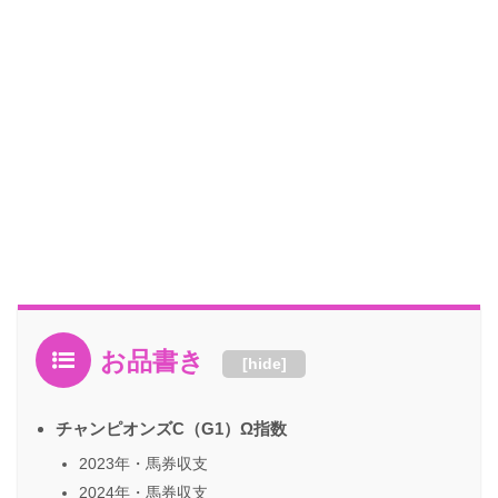
お品書き
[
hide
]
チャンピオンズC（G1）Ω指数
2023年・馬券収支
2024年・馬券収支