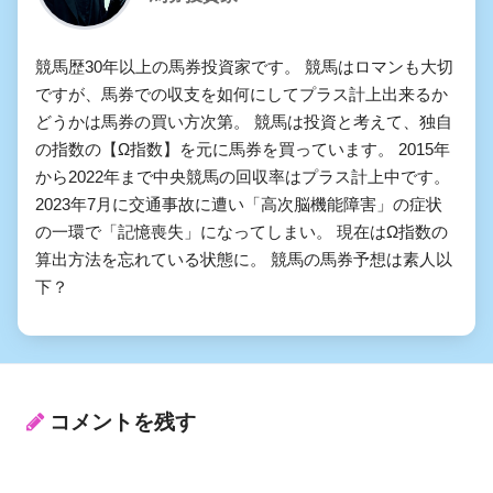
競馬歴30年以上の馬券投資家です。 競馬はロマンも大切
ですが、馬券での収支を如何にしてプラス計上出来るか
どうかは馬券の買い方次第。 競馬は投資と考えて、独自
の指数の【Ω指数】を元に馬券を買っています。 2015年
から2022年まで中央競馬の回収率はプラス計上中です。
2023年7月に交通事故に遭い「高次脳機能障害」の症状
の一環で「記憶喪失」になってしまい。 現在はΩ指数の
算出方法を忘れている状態に。 競馬の馬券予想は素人以
下？
コメントを残す