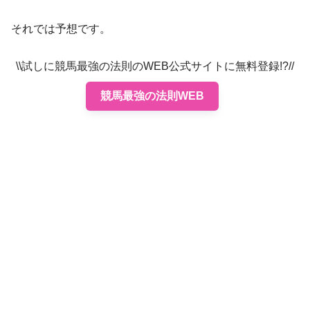
それでは予想です。
\\試しに競馬最強の法則のWEB公式サイトに無料登録!?//
競馬最強の法則WEB