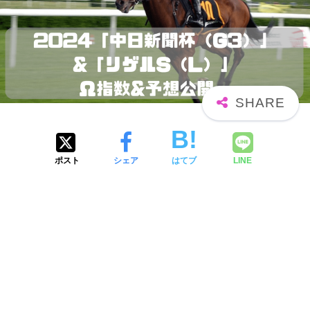
ポスト
シェア
はてブ
LINE