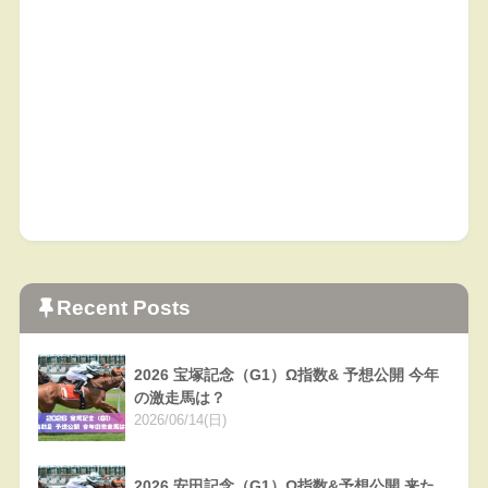
Recent Posts
2026 宝塚記念（G1）Ω指数& 予想公開 今年
の激走馬は？
2026/06/14(日)
2026 安田記念（G1）Ω指数&予想公開 来た