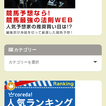
カテゴリー