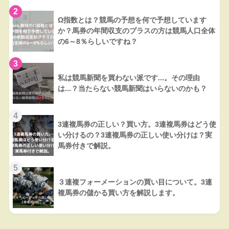
2
Ω指数とは？競馬の予想を何で予想しています
か？馬券の年間収支のプラスの方は競馬人口全体
の6～8％らしいですね？
3
私は競馬新聞を買わない派です...。その理由
は...？当たらない競馬新聞はいらないのかも？
4
3連複馬券の正しい？買い方。3連複馬券はどう使
い分けるの？3連複馬券の正しい使い分けは？実
馬券付きで解説。
5
３連複フォーメーションの買い目について。3連
複馬券の儲かる買い方を解説します。