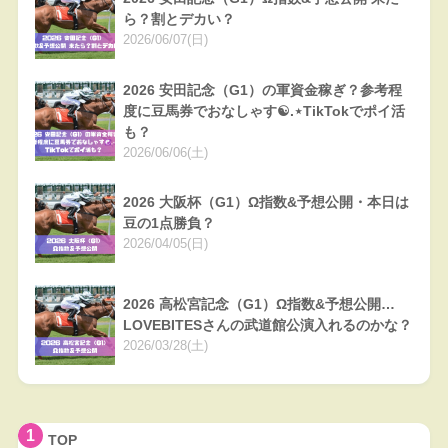
ら？割とデカい？
2026/06/07(日)
2026 安田記念（G1）の軍資金稼ぎ？参考程
度に豆馬券でおなしゃす☯️.⋆TikTokでポイ活
も？
2026/06/06(土)
2026 大阪杯（G1）Ω指数&予想公開・本日は
豆の1点勝負？
2026/04/05(日)
2026 高松宮記念（G1）Ω指数&予想公開…
LOVEBITESさんの武道館公演入れるのかな？
2026/03/28(土)
1
TOP