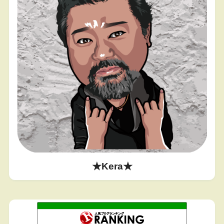
★Kera★
展開値のビッグチャンス
22位
ケイバボックス
23位