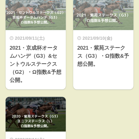
2021/09/11(土)
2021/09/10(金)
2021・京成杯オータ
2021・紫苑ステーク
ムハンデ（G3）&セ
ス（G3）・Ω指数&予
ントウルステークス
想公開。
（G2）・Ω指数&予想
公開。